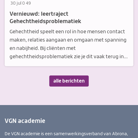
G
G
4
30 jul
0
49
e
e
9
Vernieuwd: leertraject
p
e
k
Gehechtheidsproblematiek
u
n
e
Gehechtheid speelt een rol in hoe mensen contact
b
r
e
maken, relaties aangaan en omgaan met spanning
l
e
r
i
a
b
en nabijheid. Bij cliënten met
c
c
e
gehechtheidsproblematiek zie je dit vaak terug in
e
t
k
hun gedrag en in de interactie met anderen. Gedrag
e
i
e
kan iets vertellen over wat iemand nodig heeft in
r
e
k
alle berichten
het contact en van de…
d
s
e
o
n
p
3
0
VGN academie
j
u
De VGN academie is een samenwerkingsverband van Abrona,
l