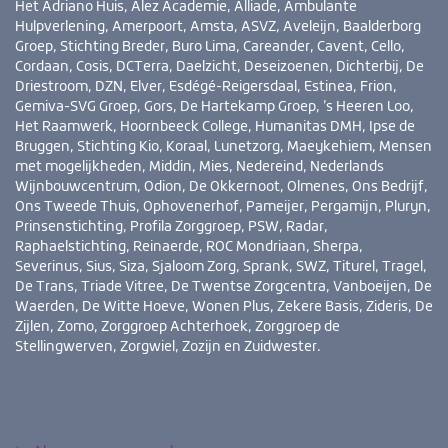
Het Adriano Huis, Alez Academie, Alliade, Ambulante
i
Hulpverlening, Amerpoort, Amsta, ASVZ, Aveleijn, Baalderborg
Groep, Stichting Breder, Buro Lima, Careander, Cavent, Cello,
Cordaan, Cosis, DCTerra, Daelzicht, Deseizoenen, Dichterbij, De
Driestroom, DZN, Elver, Esdégé-Reigersdaal, Estinea, Frion,
Gemiva-SVG Groep, Gors, De Hartekamp Groep, ’s Heeren Loo,
Het Raamwerk, Hoornbeeck College, Humanitas DMH, Ipse de
Bruggen, Stichting Kio, Koraal, Lunetzorg, Maeykehiem, Mensen
met mogelijkheden, Middin, Mies, Nedereind, Nederlands
Wijnbouwcentrum, Odion, De Okkernoot, Olmenes, Ons Bedrijf,
Ons Tweede Thuis, Ophovenerhof, Pameijer, Pergamijn, Pluryn,
Prinsenstichting, Profila Zorggroep, PSW, Radar,
Raphaelstichting, Reinaerde, ROC Mondriaan, Sherpa,
Severinus, Sius, Siza, Sjaloom Zorg, Sprank, SWZ, Titurel, Tragel,
De Trans, Triade Vitree, De Twentse Zorgcentra, Vanboeijen, De
Waerden, De Witte Hoeve, Wonen Plus, Zekere Basis, Zideris, De
Zijlen, Zomo, Zorggroep Achterhoek, Zorggroep de
Stellingwerven, Zorgwiel, Zozijn en Zuidwester.
Bezoek
YouTube
LinkedIn
ook
eens