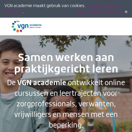
VGN academie maakt gebruik van cookies.
Lees hier wat dat
betekent
.
Deze melding verbergen
Menu
Inlogg
Samen werken aan
praktijkgericht leren
VGN academie
De
ontwikkelt online
cursussen en leertrajecten voor
zorgprofessionals, verwanten,
vrijwilligers en mensen met een
beperking.