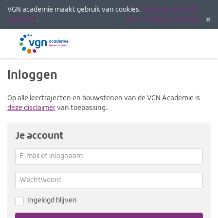
VGN academie maakt gebruik van cookies.
Lees hier wat dat
betekent
.
Deze melding verbergen
Menu
Inlogg
Inloggen
Op alle leertrajecten en bouwstenen van de VGN Academie is
deze disclaimer
van toepassing.
Je account
E-
mail
Verg
me
of
Wachtwoord
inlognaam
Ingelogd blijven