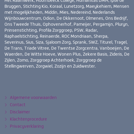
Het Raamwerk, Hoornbeeck College, Humanitas DMH, Ipse de
Bruggen, Stichting Kio, Koraal, Lunetzorg, Maeykehiem, Mensen
met mogelijkheden, Middin, Mies, Nedereind, Nederlands
Wijnbouwcentrum, Odion, De Okkernoot, Olmenes, Ons Bedrijf,
Ons Tweede Thuis, Ophovenerhof, Pameijer, Pergamijn, Pluryn,
Prinsenstichting, Profila Zorggroep, PSW, Radar,
Raphaelstichting, Reinaerde, ROC Mondriaan, Sherpa,
Severinus, Sius, Siza, Sjaloom Zorg, Sprank, SWZ, Titurel, Tragel,
De Trans, Triade Vitree, De Twentse Zorgcentra, Vanboeijen, De
Waerden, De Witte Hoeve, Wonen Plus, Zekere Basis, Zideris, De
Zijlen, Zomo, Zorggroep Achterhoek, Zorggroep de
Stellingwerven, Zorgwiel, Zozijn en Zuidwester.
Bezoek
YouTube
LinkedIn
ook
eens
Algemene voorwaarden
Contact
Disclaimer
Klachtenprocedure
Privacyverklaring