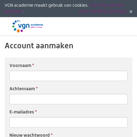
VGN academie maakt gebruik van cookies.
Lees hier wat dat
betekent
.
Deze melding verbergen
Menu
Inlogg
Account aanmaken
Voor­naam
Achter­naam
E-mail­adres
Nieuw wacht­woord