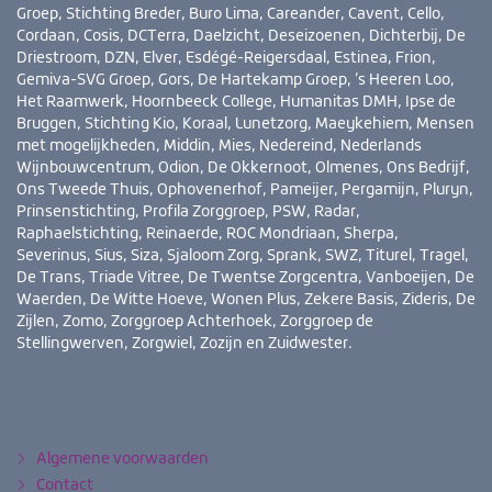
Groep, Stichting Breder, Buro Lima, Careander, Cavent, Cello,
Cordaan, Cosis, DCTerra, Daelzicht, Deseizoenen, Dichterbij, De
Driestroom, DZN, Elver, Esdégé-Reigersdaal, Estinea, Frion,
Gemiva-SVG Groep, Gors, De Hartekamp Groep, ’s Heeren Loo,
Het Raamwerk, Hoornbeeck College, Humanitas DMH, Ipse de
Bruggen, Stichting Kio, Koraal, Lunetzorg, Maeykehiem, Mensen
met mogelijkheden, Middin, Mies, Nedereind, Nederlands
Wijnbouwcentrum, Odion, De Okkernoot, Olmenes, Ons Bedrijf,
Ons Tweede Thuis, Ophovenerhof, Pameijer, Pergamijn, Pluryn,
Prinsenstichting, Profila Zorggroep, PSW, Radar,
Raphaelstichting, Reinaerde, ROC Mondriaan, Sherpa,
Severinus, Sius, Siza, Sjaloom Zorg, Sprank, SWZ, Titurel, Tragel,
De Trans, Triade Vitree, De Twentse Zorgcentra, Vanboeijen, De
Waerden, De Witte Hoeve, Wonen Plus, Zekere Basis, Zideris, De
Zijlen, Zomo, Zorggroep Achterhoek, Zorggroep de
Stellingwerven, Zorgwiel, Zozijn en Zuidwester.
Bezoek
YouTube
LinkedIn
ook
eens
Algemene voorwaarden
Contact