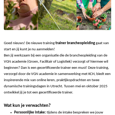
r
e
e
d
s
k
o
e
p
n
1
3
f
e
b
Goed nieuws! De nieuwe training
trainer brancheopleiding
gaat van
r
start en jij kunt je nu aanmelden!
u
Ben jij werkzaam bij een organisatie die de brancheopleiding van de
a
VGN academie (Groen, Facilitair of Logistiek) verzorgt of hiermee wil
r
i
beginnen? Dan is een gecertificeerde trainer een must! Deze training,
2
verzorgd door de VGN academie in samenwerking met KCH, biedt een
0
inspirerende mix van online leren, praktijkopdrachten en twee
2
dynamische trainingsdagen in Utrecht. Tussen mei en oktober 2025
5
ontwikkel jij je tot een gecertificeerde trainer.
Wat kun je verwachten?
Persoonlijke intake:
tijdens de intake bespreken we jouw