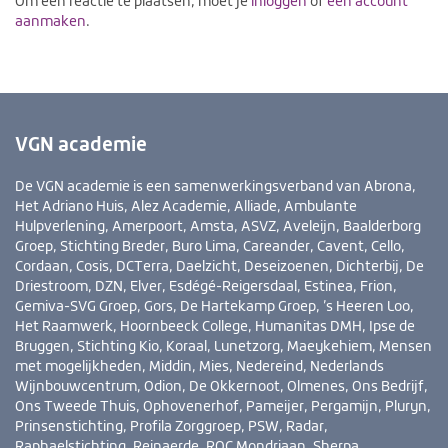
Om een reactie te plaatsen, moet je
inloggen
of
een account
aanmaken
.
VGN academie
De VGN academie is een samenwerkingsverband van Abrona,
Het Adriano Huis, Alez Academie, Alliade, Ambulante
Hulpverlening, Amerpoort, Amsta, ASVZ, Aveleijn, Baalderborg
Groep, Stichting Breder, Buro Lima, Careander, Cavent, Cello,
Cordaan, Cosis, DCTerra, Daelzicht, Deseizoenen, Dichterbij, De
Driestroom, DZN, Elver, Esdégé-Reigersdaal, Estinea, Frion,
Gemiva-SVG Groep, Gors, De Hartekamp Groep, ’s Heeren Loo,
Het Raamwerk, Hoornbeeck College, Humanitas DMH, Ipse de
Bruggen, Stichting Kio, Koraal, Lunetzorg, Maeykehiem, Mensen
met mogelijkheden, Middin, Mies, Nedereind, Nederlands
Wijnbouwcentrum, Odion, De Okkernoot, Olmenes, Ons Bedrijf,
Ons Tweede Thuis, Ophovenerhof, Pameijer, Pergamijn, Pluryn,
Prinsenstichting, Profila Zorggroep, PSW, Radar,
Raphaelstichting, Reinaerde, ROC Mondriaan, Sherpa,